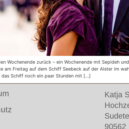
n Wochenende zurück – ein Wochenende mit Sepideh und M
e am Freitag auf dem Schiff Seebeck auf der Alster im wa
 das Schiff noch ein paar Stunden mit […]
sum
Katja
Hochze
utz
Sudet
90562 