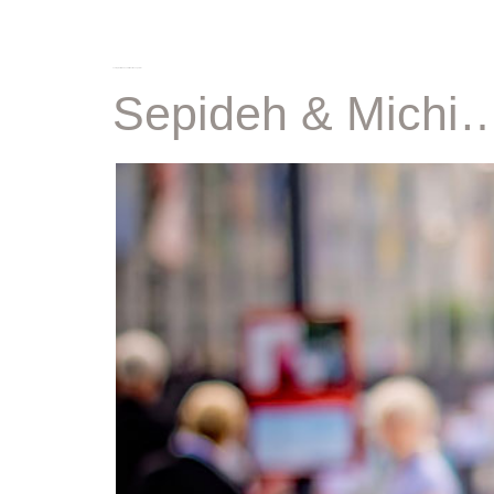
schlagwort:
standesamtliche trauung alster
Sepideh & Michi… 