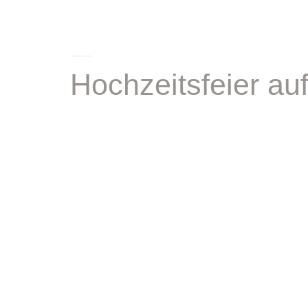
schlagwort:
hochzeitsfotos schloss atzelsberg
Hochzeitsfeier auf