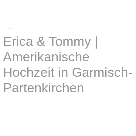
schlagwort:
millitary wedding germany
Erica & Tommy |
Amerikanische
Hochzeit in Garmisch-
Partenkirchen