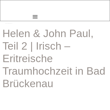
schlagwort:
hochzeitsreportage bad brückenau
Helen & John Paul,
Teil 2 | Irisch –
Eritreische
Traumhochzeit in Bad
Brückenau