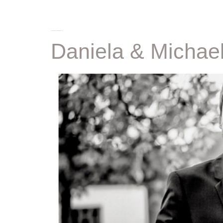
schlagwort:
hochzeitsfotografin bayern
Daniela & Michael