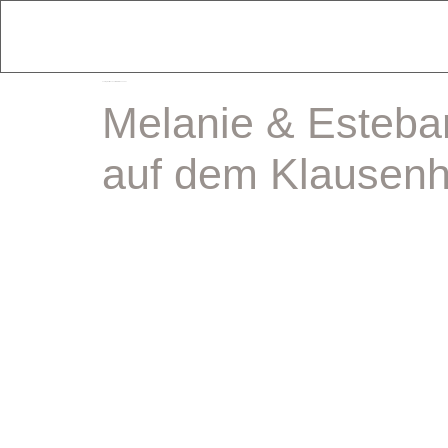
schlagwort:
hochzeitsfeier klausenhof
Melanie & Esteban
auf dem Klausenh