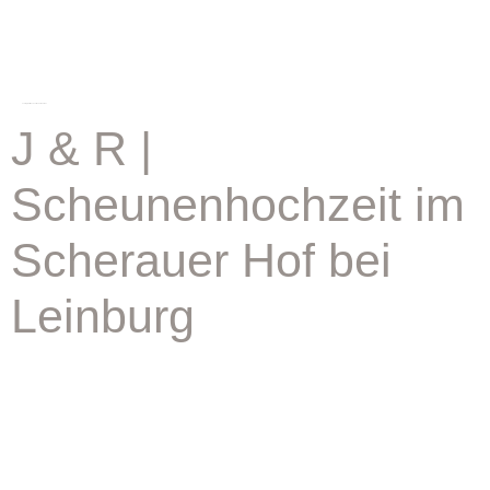
schlagwort:
hochzeit scherauer hof
J & R |
Scheunenhochzeit im
Scherauer Hof bei
Leinburg