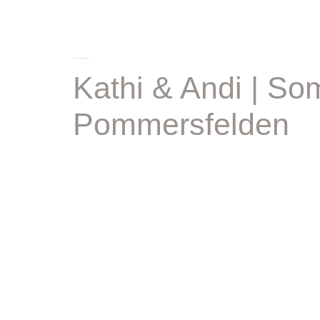
schlagwort:
hochzeit pommersfelden
Kathi & Andi | S
Pommersfelden