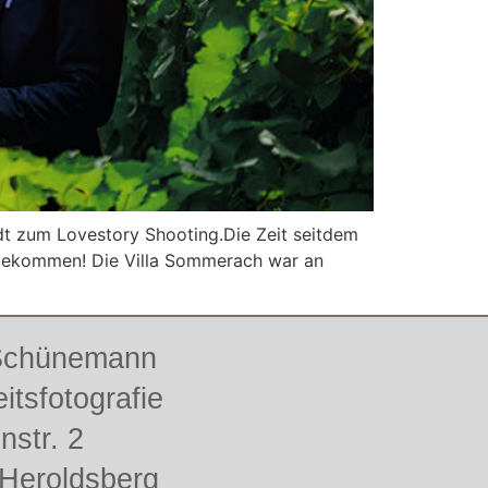
adt zum Lovestory Shooting.Die Zeit seitdem
r gekommen! Die Villa Sommerach war an
 Schünemann
itsfotografie
enstr. 2
Heroldsberg