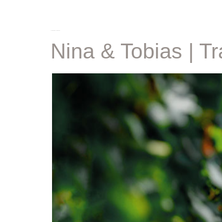
schlagwort:
hochzeit nordheim
Nina & Tobias | T