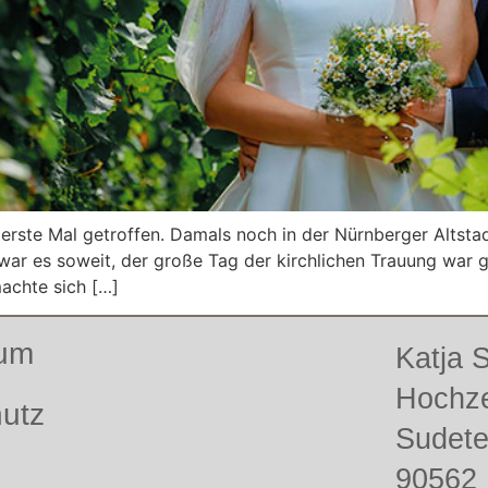
 erste Mal getroffen. Damals noch in der Nürnberger Altst
e war es soweit, der große Tag der kirchlichen Trauung wa
achte sich […]
sum
Katja
Hochze
utz
Sudet
90562 