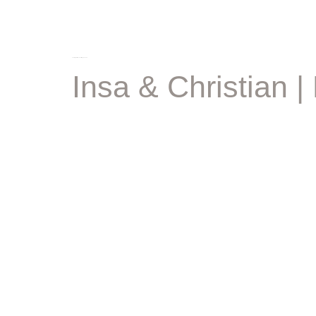
schlagwort:
hochzeit langenzenn
Insa & Christian 