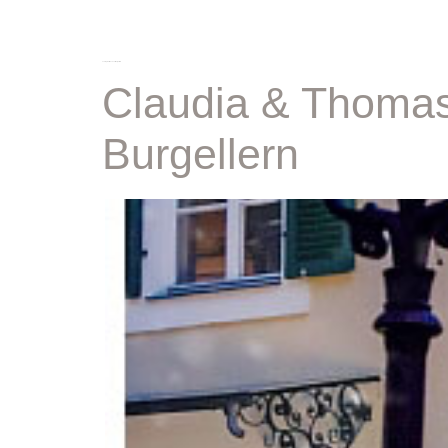
schlagwort:
hochzeit burgellern
Claudia & Thomas 
Burgellern