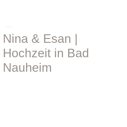
schlagwort:
hochzeit bad nauheim
Nina & Esan |
Hochzeit in Bad
Nauheim