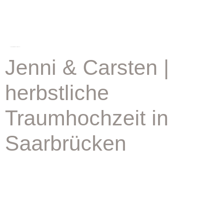
schlagwort:
heiraten saarbrücken
Jenni & Carsten |
herbstliche
Traumhochzeit in
Saarbrücken