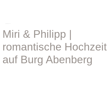
schlagwort:
heiraten burg abenberg
Miri & Philipp |
romantische Hochzeit
auf Burg Abenberg