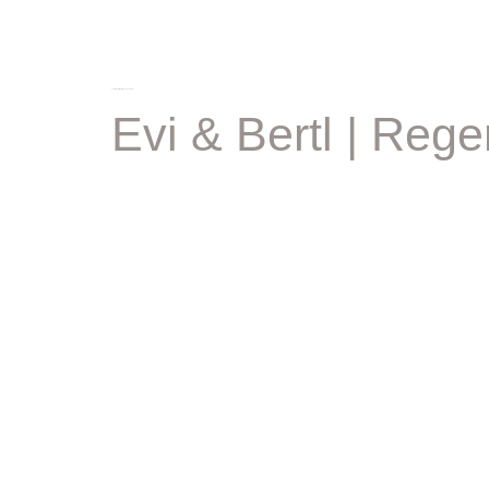
schlagwort:
heiraten bogenberg
Evi & Bertl | Reg