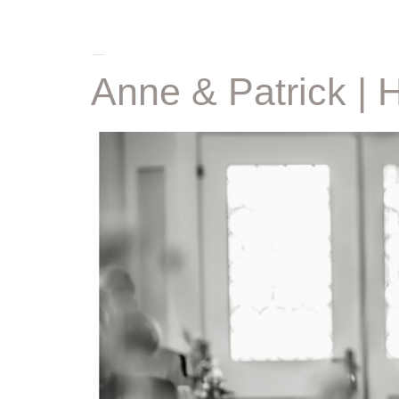
schlagwort:
großkarlbach
Anne & Patrick | 