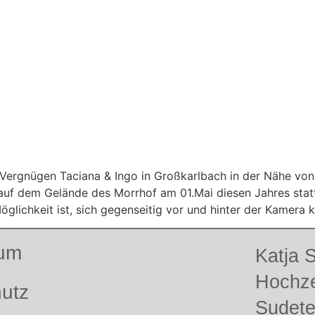
 Vergnügen Taciana & Ingo in Großkarlbach in der Nähe vo
 auf dem Gelände des Morrhof am 01.Mai diesen Jahres stat
öglichkeit ist, sich gegenseitig vor und hinter der Kamera
sum
Katja
Hochze
utz
Sudet