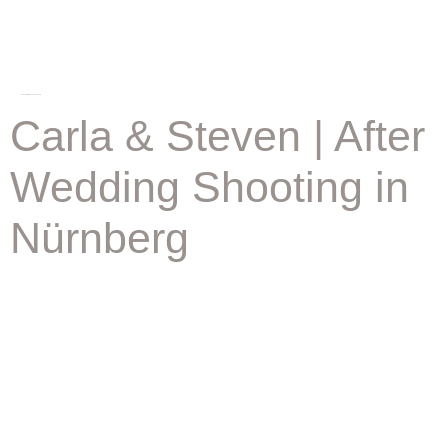
schlagwort:
after wedding nürnberg
Carla & Steven | After
Wedding Shooting in
Nürnberg