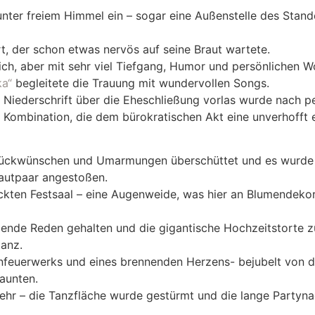
unter freiem Himmel ein – sogar eine Außenstelle des Stan
t, der schon etwas nervös auf seine Braut wartete.
lich, aber mit sehr viel Tiefgang, Humor und persönlichen 
ka“
begleitete die Trauung mit wundervollen Songs.
Niederschrift über die Eheschließung vorlas wurde nach 
 Kombination, die dem bürokratischen Akt eine unverhoff
lückwünschen und Umarmungen überschüttet und es wurde 
rautpaar angestoßen.
kten Festsaal – eine Augenweide, was hier an Blumendeko
nde Reden gehalten und die gigantische Hochzeitstorte z
tanz.
enfeuerwerks und eines brennenden Herzens- bejubelt von 
taunten.
ehr – die Tanzfläche wurde gestürmt und die lange Partyna