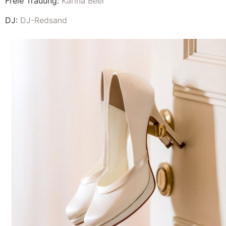
Freie Trauung:
Karina Beer
DJ:
DJ-Redsand